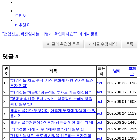
추천 0
비추천 0
"전입신고
,
확정일자는
,
어떻게
,
확인하나요?"
,
이 게시물을
이 글의 추천인 목록
게시글 수정 내역
목록
댓글
0
번
글쓴
조회
제목
날짜
호
이
수
"해외선물 차트 분석: 시장 변화에 대한 인사이트와
10
ect
2025.08.23
1698
투자 전략"
9
"해외선물 하는법: 성공적인 투자로 가는 첫걸음!"
ect
2025.08.17
1612
"항셍 해외선물 투자 가이드: 성공적인 트레이딩을
8
ect
2025.09.01
1608
위한 필수 팁!"
해외선물이란 무엇이며, 어떻게 투자에 활용할 수 있
7
ect
2025.08.24
1519
을까?
6
해외선물증거금이란? 투자 성공을 위한 필수 지식!
ect
2025.08.20
1445
5
"해외선물 거래 시 주의해야 할 5가지 필수 팁"
ect
2025.08.26
1395
"해외선물차트: 글로벌 시장을 선도하는 투자자의
4
ect
2025.08.21
1365