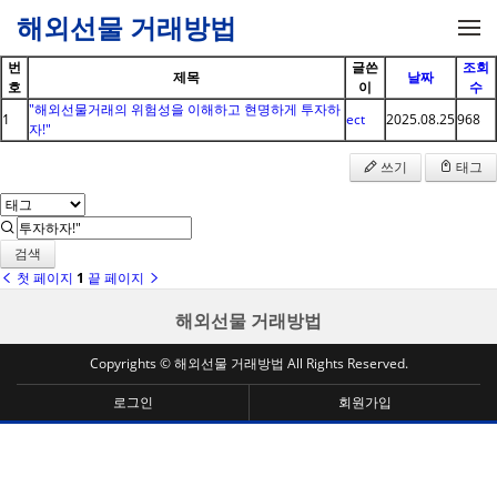
메뉴 건너뛰기
해외선물 거래방법
번
글쓴
조회
제목
날짜
호
이
수
"해외선물거래의 위험성을 이해하고 현명하게 투자하
1
ect
2025.08.25
968
자!"
쓰기
태그
검색
첫 페이지
1
끝 페이지
해외선물 거래방법
Copyrights © 해외선물 거래방법 All Rights Reserved.
로그인
회원가입