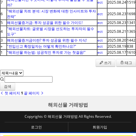
7
ect
2025.08.24
1519
까?
"해외선물 차트 분석: 시장 변화에 대한 인사이트와 투자
6
ect
2025.08.23
1698
전략"
5
해외선물증거금: 투자 성공을 위한 필수 가이드!
ect
2025.08.23
1341
"해외선물차트: 글로벌 시장을 선도하는 투자자의 필수
4
ect
2025.08.21
1365
도구"
3
해외선물증거금이란? 투자 성공을 위한 필수 지식!
ect
2025.08.20
1442
»
"전입신고 확정일자는 어떻게 확인하나요?"
ect
2025.08.19
838
1
"해외선물 하는법: 성공적인 투자로 가는 첫걸음!"
ect
2025.08.17
1610
쓰기
태그
검색
첫 페이지
1
끝 페이지
해외선물 거래방법
Copyrights © 해외선물 거래방법 All Rights Reserved.
로그인
회원가입