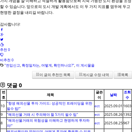
가지 개념을 잘 이해하고 적절하게 활용함으로써 지속 가능한 도시 환경을 조성
할 수 있습니다. 앞으로의 도시 개발 계획에서도 이 두 가지 지표를 염두에 두고
현명한 결정을 내리길 바랍니다.
감사합니다!
추천 0
비추천 0
"전입신고
,
확정일자는
,
어떻게
,
확인하나요?"
,
이 게시물을
이 글의 추천인 목록
게시글 수정 내역
목록
댓글
0
번
글쓴
조회
제목
날짜
호
이
수
"항셍 해외선물 투자 가이드: 성공적인 트레이딩을 위한
10
ect
2025.09.01
1603
필수 팁!"
9
"해외선물 거래 시 주의해야 할 5가지 필수 팁"
ect
2025.08.26
1392
"해외선물거래의 위험성을 이해하고 현명하게 투자하
8
ect
2025.08.25
967
자!"
해외선물이란 무엇이며, 어떻게 투자에 활용할 수 있을